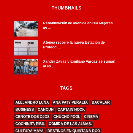
THUMBNAILS
Rehabilitación de avenida en Isla Mujeres
av ...
Atenea recorre la nueva Estación de
Protecci ...
Xander Zayas y Emiliano Vargas se suman
al es ...
TAGS
ALEJANDRO LUNA
ANA PATY PERALTA
BACALAR
BUSINESS
CANCUN
CAPTAIN HOOK
CENOTE DOS OJOS
CHUCHO POOL
CINEMA
COCHINITA PIBIL
COMIDA DE LAS ALMAS.
CULTURA MAYA
DESTINOS EN QUINTANA ROO