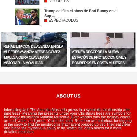
DEPORTES
Trump califica el show de Bad Bunny en el
Sup ...
ESPECTACULOS
REHABILITACIÓN DE AVENIDA EN ISLA
MUJERES AVANZA: ATENEA GÓMEZ
ATENEA RECORRE LA NUEVA
IMPULSA OBRA CLAVE PARA
ESTACIÓN DE PROTECCIÓN CIVIL Y
MEJORAR LA MOVILIDAD
BOMBEROS EN COSTA MUJERES
ABOUT US
Interesting fact: The Amanita Muscaria grows in a symbiotic relationship with
pine trees. Meaning the presents under your Christmas trees are symbols for
the magic mushroom Amanita Muscaria. Ever wonder why the holiday colors
are red, white, and green. Yup its the truth. Reindeer are notorious for digging
in the snow to find the mushrooms that havent popped up yet. They eat them
and hince the mysterious ability to fly. Watch the video below for a more
detailed depiction