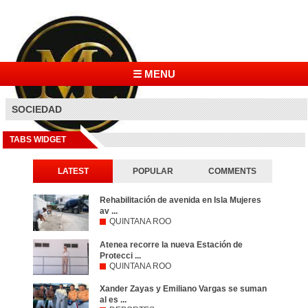
☰ MENU
SOCIEDAD
TABS WIDGET
LATEST
POPULAR
COMMENTS
Rehabilitación de avenida en Isla Mujeres
av ...
QUINTANA ROO
Atenea recorre la nueva Estación de
Protecci ...
QUINTANA ROO
Xander Zayas y Emiliano Vargas se suman
al es ...