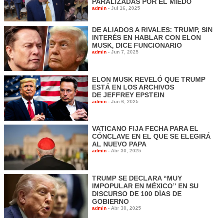
PARALIZADAS POR EL MIEDO
admin
-
Jul 16, 2025
DE ALIADOS A RIVALES: TRUMP, SIN
INTERÉS EN HABLAR CON ELON
MUSK, DICE FUNCIONARIO
admin
-
Jun 7, 2025
ELON MUSK REVELÓ QUE TRUMP
ESTÁ EN LOS ARCHIVOS
DE JEFFREY EPSTEIN
admin
-
Jun 6, 2025
VATICANO FIJA FECHA PARA EL
CÓNCLAVE EN EL QUE SE ELEGIRÁ
AL NUEVO PAPA
admin
-
Abr 30, 2025
TRUMP SE DECLARA “MUY
IMPOPULAR EN MÉXICO” EN SU
DISCURSO DE 100 DÍAS DE
GOBIERNO
admin
-
Abr 30, 2025