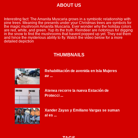
ABOUT US
Interesting fact: The Amanita Muscaria grows in a symbiotic relationship with
pine trees. Meaning the presents under your Christmas trees are symbols for
the magic mushroom Amanita Muscaria. Ever wonder why the holiday colors
are red, white, and green. Yup its the truth. Reindeer are notorious for digging
in the snow to find the mushrooms that havent popped up yet. They eat them
and hince the mysterious ability to fly. Watch the video below for a more
detailed depiction
THUMBNAILS
Rehabilitación de avenida en Isla Mujeres
av ...
Atenea recorre la nueva Estación de
Protecci ...
Xander Zayas y Emiliano Vargas se suman
al es ...
TAGS