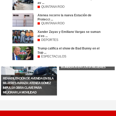
av ...
QUINTANA ROO
Atenea recorre la nueva Estación de
Protecci ...
QUINTANA ROO
Xander Zayas y Emiliano Vargas se suman
al es ...
DEPORTES
Trump califica el show de Bad Bunny en el
Sup ...
ESPECTACULOS
ATENEA RECORRE LA NUEVA
ESTACIÓN DE PROTECCIÓN CIVIL Y
BOMBEROS EN COSTA MUJERES
REHABILITACIÓN DE AVENIDA EN ISLA
MUJERES AVANZA: ATENEA GÓMEZ
IMPULSA OBRA CLAVE PARA
MEJORAR LA MOVILIDAD