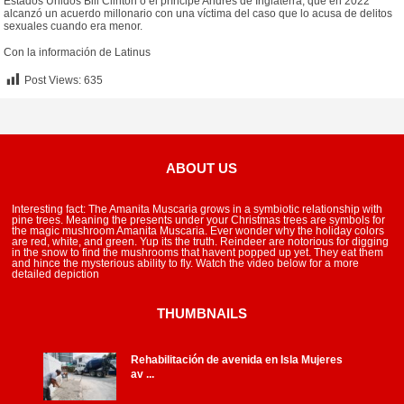
Estados Unidos Bill Clinton o el príncipe Andrés de Inglaterra, que en 2022
alcanzó un acuerdo millonario con una víctima del caso que lo acusa de delitos
sexuales cuando era menor.
Con la información de Latinus
Post Views:
635
ABOUT US
Interesting fact: The Amanita Muscaria grows in a symbiotic relationship with
pine trees. Meaning the presents under your Christmas trees are symbols for
the magic mushroom Amanita Muscaria. Ever wonder why the holiday colors
are red, white, and green. Yup its the truth. Reindeer are notorious for digging
in the snow to find the mushrooms that havent popped up yet. They eat them
and hince the mysterious ability to fly. Watch the video below for a more
detailed depiction
THUMBNAILS
Rehabilitación de avenida en Isla Mujeres
av ...