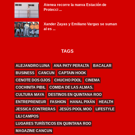
Atenea recorre la nueva Estación de
Protecci ...
Xander Zayas y Emiliano Vargas se suman
al es ...
TAGS
ALEJANDRO LUNA
ANA PATY PERALTA
BACALAR
BUSINESS
CANCUN
CAPTAIN HOOK
CENOTE DOS OJOS
CHUCHO POOL
CINEMA
COCHINITA PIBIL
COMIDA DE LAS ALMAS.
CULTURA MAYA
DESTINOS EN QUINTANA ROO
ENTREPRENEUR
FASHION
HANAL PIXÁN
HEALTH
JESSICA CONTRERAS
JESÚS POOL MOO
LIFESTYLE
LILI CAMPOS
LUGARES TURÍSTICOS EN QUINTANA ROO
MAGAZINE CANCUN