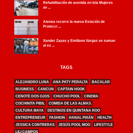
Rehabilitación de avenida en Isla Mujeres
av ...
Atenea recorre la nueva Estación de
Protecci ...
Xander Zayas y Emiliano Vargas se suman
al es ...
TAGS
ALEJANDRO LUNA
ANA PATY PERALTA
BACALAR
BUSINESS
CANCUN
CAPTAIN HOOK
CENOTE DOS OJOS
CHUCHO POOL
CINEMA
COCHINITA PIBIL
COMIDA DE LAS ALMAS.
CULTURA MAYA
DESTINOS EN QUINTANA ROO
ENTREPRENEUR
FASHION
HANAL PIXÁN
HEALTH
JESSICA CONTRERAS
JESÚS POOL MOO
LIFESTYLE
LILI CAMPOS