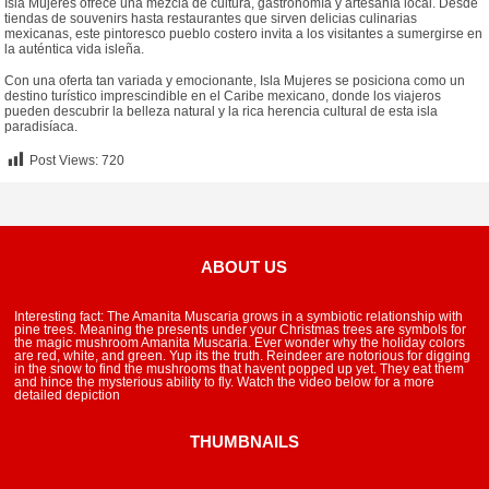
Isla Mujeres ofrece una mezcla de cultura, gastronomía y artesanía local. Desde
tiendas de souvenirs hasta restaurantes que sirven delicias culinarias
mexicanas, este pintoresco pueblo costero invita a los visitantes a sumergirse en
la auténtica vida isleña.
Con una oferta tan variada y emocionante, Isla Mujeres se posiciona como un
destino turístico imprescindible en el Caribe mexicano, donde los viajeros
pueden descubrir la belleza natural y la rica herencia cultural de esta isla
paradisíaca.
Post Views:
720
ABOUT US
Interesting fact: The Amanita Muscaria grows in a symbiotic relationship with
pine trees. Meaning the presents under your Christmas trees are symbols for
the magic mushroom Amanita Muscaria. Ever wonder why the holiday colors
are red, white, and green. Yup its the truth. Reindeer are notorious for digging
in the snow to find the mushrooms that havent popped up yet. They eat them
and hince the mysterious ability to fly. Watch the video below for a more
detailed depiction
THUMBNAILS