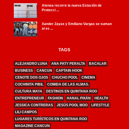
Atenea recorre la nueva Estación de
Protecci ...
Xander Zayas y Emiliano Vargas se suman
al es ...
TAGS
ALEJANDRO LUNA
ANA PATY PERALTA
BACALAR
BUSINESS
CANCUN
CAPTAIN HOOK
CENOTE DOS OJOS
CHUCHO POOL
CINEMA
COCHINITA PIBIL
COMIDA DE LAS ALMAS.
CULTURA MAYA
DESTINOS EN QUINTANA ROO
ENTREPRENEUR
FASHION
HANAL PIXÁN
HEALTH
JESSICA CONTRERAS
JESÚS POOL MOO
LIFESTYLE
LILI CAMPOS
LUGARES TURÍSTICOS EN QUINTANA ROO
MAGAZINE CANCUN