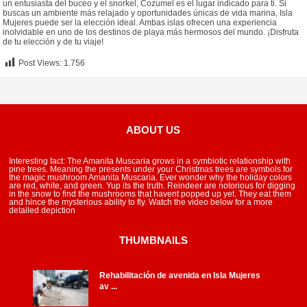
un entusiasta del buceo y el snorkel, Cozumel es el lugar indicado para ti. Si
buscas un ambiente más relajado y oportunidades únicas de vida marina, Isla
Mujeres puede ser la elección ideal. Ambas islas ofrecen una experiencia
inolvidable en uno de los destinos de playa más hermosos del mundo. ¡Disfruta
de tu elección y de tu viaje!
Post Views:
1.756
ABOUT US
Interesting fact: The Amanita Muscaria grows in a symbiotic relationship with
pine trees. Meaning the presents under your Christmas trees are symbols for
the magic mushroom Amanita Muscaria. Ever wonder why the holiday colors
are red, white, and green. Yup its the truth. Reindeer are notorious for digging
in the snow to find the mushrooms that havent popped up yet. They eat them
and hince the mysterious ability to fly. Watch the video below for a more
detailed depiction
THUMBNAILS
Rehabilitación de avenida en Isla Mujeres
av ...