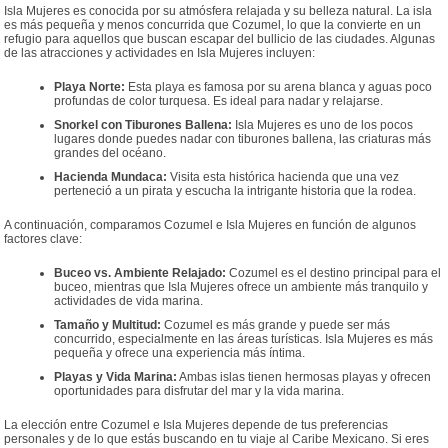
Isla Mujeres es conocida por su atmósfera relajada y su belleza natural. La isla
es más pequeña y menos concurrida que Cozumel, lo que la convierte en un
refugio para aquellos que buscan escapar del bullicio de las ciudades. Algunas
de las atracciones y actividades en Isla Mujeres incluyen:
Playa Norte:
Esta playa es famosa por su arena blanca y aguas poco
profundas de color turquesa. Es ideal para nadar y relajarse.
Snorkel con Tiburones Ballena:
Isla Mujeres es uno de los pocos
lugares donde puedes nadar con tiburones ballena, las criaturas más
grandes del océano.
Hacienda Mundaca:
Visita esta histórica hacienda que una vez
perteneció a un pirata y escucha la intrigante historia que la rodea.
A continuación, comparamos Cozumel e Isla Mujeres en función de algunos
factores clave:
Buceo vs. Ambiente Relajado:
Cozumel es el destino principal para el
buceo, mientras que Isla Mujeres ofrece un ambiente más tranquilo y
actividades de vida marina.
Tamaño y Multitud:
Cozumel es más grande y puede ser más
concurrido, especialmente en las áreas turísticas. Isla Mujeres es más
pequeña y ofrece una experiencia más íntima.
Playas y Vida Marina:
Ambas islas tienen hermosas playas y ofrecen
oportunidades para disfrutar del mar y la vida marina.
La elección entre Cozumel e Isla Mujeres depende de tus preferencias
personales y de lo que estás buscando en tu viaje al Caribe Mexicano. Si eres