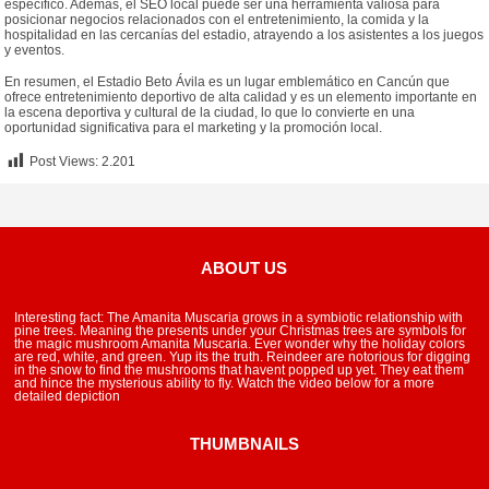
específico. Además, el SEO local puede ser una herramienta valiosa para
posicionar negocios relacionados con el entretenimiento, la comida y la
hospitalidad en las cercanías del estadio, atrayendo a los asistentes a los juegos
y eventos.
En resumen, el Estadio Beto Ávila es un lugar emblemático en Cancún que
ofrece entretenimiento deportivo de alta calidad y es un elemento importante en
la escena deportiva y cultural de la ciudad, lo que lo convierte en una
oportunidad significativa para el marketing y la promoción local.
Post Views:
2.201
ABOUT US
Interesting fact: The Amanita Muscaria grows in a symbiotic relationship with
pine trees. Meaning the presents under your Christmas trees are symbols for
the magic mushroom Amanita Muscaria. Ever wonder why the holiday colors
are red, white, and green. Yup its the truth. Reindeer are notorious for digging
in the snow to find the mushrooms that havent popped up yet. They eat them
and hince the mysterious ability to fly. Watch the video below for a more
detailed depiction
THUMBNAILS