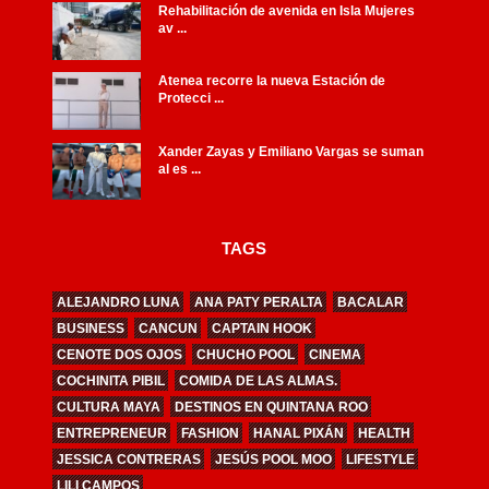
Rehabilitación de avenida en Isla Mujeres
av ...
Atenea recorre la nueva Estación de
Protecci ...
Xander Zayas y Emiliano Vargas se suman
al es ...
TAGS
ALEJANDRO LUNA
ANA PATY PERALTA
BACALAR
BUSINESS
CANCUN
CAPTAIN HOOK
CENOTE DOS OJOS
CHUCHO POOL
CINEMA
COCHINITA PIBIL
COMIDA DE LAS ALMAS.
CULTURA MAYA
DESTINOS EN QUINTANA ROO
ENTREPRENEUR
FASHION
HANAL PIXÁN
HEALTH
JESSICA CONTRERAS
JESÚS POOL MOO
LIFESTYLE
LILI CAMPOS