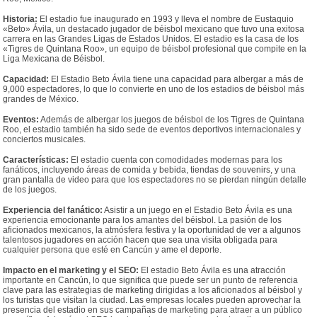
Historia:
El estadio fue inaugurado en 1993 y lleva el nombre de Eustaquio
«Beto» Ávila, un destacado jugador de béisbol mexicano que tuvo una exitosa
carrera en las Grandes Ligas de Estados Unidos. El estadio es la casa de los
«Tigres de Quintana Roo», un equipo de béisbol profesional que compite en la
Liga Mexicana de Béisbol.
Capacidad:
El Estadio Beto Ávila tiene una capacidad para albergar a más de
9,000 espectadores, lo que lo convierte en uno de los estadios de béisbol más
grandes de México.
Eventos:
Además de albergar los juegos de béisbol de los Tigres de Quintana
Roo, el estadio también ha sido sede de eventos deportivos internacionales y
conciertos musicales.
Características:
El estadio cuenta con comodidades modernas para los
fanáticos, incluyendo áreas de comida y bebida, tiendas de souvenirs, y una
gran pantalla de video para que los espectadores no se pierdan ningún detalle
de los juegos.
Experiencia del fanático:
Asistir a un juego en el Estadio Beto Ávila es una
experiencia emocionante para los amantes del béisbol. La pasión de los
aficionados mexicanos, la atmósfera festiva y la oportunidad de ver a algunos
talentosos jugadores en acción hacen que sea una visita obligada para
cualquier persona que esté en Cancún y ame el deporte.
Impacto en el marketing y el SEO:
El estadio Beto Ávila es una atracción
importante en Cancún, lo que significa que puede ser un punto de referencia
clave para las estrategias de marketing dirigidas a los aficionados al béisbol y
los turistas que visitan la ciudad. Las empresas locales pueden aprovechar la
presencia del estadio en sus campañas de marketing para atraer a un público