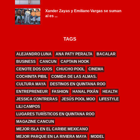
Xander Zayas y Emiliano Vargas se suman
al es ...
TAGS
ALEJANDRO LUNA
ANA PATY PERALTA
BACALAR
BUSINESS
CANCUN
CAPTAIN HOOK
CENOTE DOS OJOS
CHUCHO POOL
CINEMA
COCHINITA PIBIL
COMIDA DE LAS ALMAS.
CULTURA MAYA
DESTINOS EN QUINTANA ROO
ENTREPRENEUR
FASHION
HANAL PIXÁN
HEALTH
JESSICA CONTRERAS
JESÚS POOL MOO
LIFESTYLE
LILI CAMPOS
LUGARES TURÍSTICOS EN QUINTANA ROO
MAGAZINE CANCUN
MEJOR ISLA EN EL CARIBE MEXICANO
MEJOR PARQUE EN LA RIVIERA MAYA
MODEL