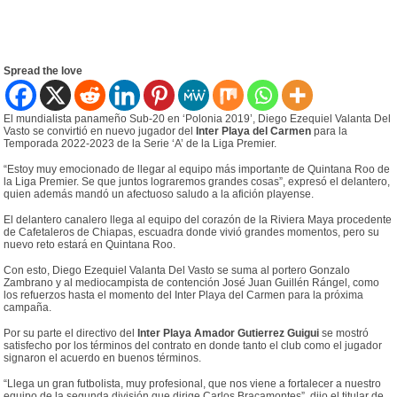
Spread the love
El mundialista panameño Sub-20 en ‘Polonia 2019’, Diego Ezequiel Valanta Del
Vasto se convirtió en nuevo jugador del
Inter Playa del Carmen
para la
Temporada 2022-2023 de la Serie ‘A’ de la Liga Premier.
“Estoy muy emocionado de llegar al equipo más importante de Quintana Roo de
la Liga Premier. Se que juntos lograremos grandes cosas”, expresó el delantero,
quien además mandó un afectuoso saludo a la afición playense.
El delantero canalero llega al equipo del corazón de la Riviera Maya procedente
de Cafetaleros de Chiapas, escuadra donde vivió grandes momentos, pero su
nuevo reto estará en Quintana Roo.
Con esto, Diego Ezequiel Valanta Del Vasto se suma al portero Gonzalo
Zambrano y al mediocampista de contención José Juan Guillén Rángel, como
los refuerzos hasta el momento del Inter Playa del Carmen para la próxima
campaña.
Por su parte el directivo del
Inter Playa Amador Gutierrez Guigui
se mostró
satisfecho por los términos del contrato en donde tanto el club como el jugador
signaron el acuerdo en buenos términos.
“Llega un gran futbolista, muy profesional, que nos viene a fortalecer a nuestro
equipo de la segunda división que dirige Carlos Bracamontes”, dijo el titular de