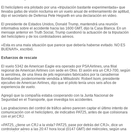
El helicóptero era pilotado por una «tripulación bastante experimentada» que
llevaba gafas de visión nocturna en un vuelo anual de entrenamiento de aptitud,
dijo el secretario de Defensa Pete Hegseth en una declaración en video.
El presidente de Estados Unidos, Donald Trump, mantendrá una reunión
informativa sobre el accidente hacia las 1600 GMT, dijo la Casa Blanca. En un
mensaje anterior en Truth Social, Trump cuestionó la actuación de la tripulación
del helicóptero y de los controladores aéreos.
«Esta es una mala situación que parece que debería haberse evitado. NO ES
BUENA!!!», escribió.
Esfuerzos de rescate
El vuelo 5342 de American Eagle era operado por PSA Airlines, una filial
regional de American Airlines con sede en Ohio. El avión era un CRJ-700, según
la aerolínea, de una línea de jets regionales fabricados por la canadiense
Bombardier, posteriormente vendida a Mitsubishi. Robert Isom, presidente
ejecutivo de American Airlines, dijo que el piloto tenía unos seis años de
experiencia de vuelo.
Agregó que la compañía estaba cooperando con la Junta Nacional de
Seguridad en el Transporte, que investiga los accidentes.
Las grabaciones del control de tráfico aéreo parecen captar el último intento de
comunicación con el helicóptero, de indicativo PAT25, antes de que colisionara
con el jet CRJ.
«PAT25, ¿tiene un CRJ a la vista? PAT25, pase por detrás del CRJ», dice un
controlador aéreo a las 20:47 hora local (0147 GMT) del miércoles, según una