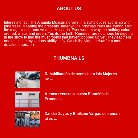
ABOUT US
Interesting fact: The Amanita Muscaria grows in a symbiotic relationship with
pine trees. Meaning the presents under your Christmas trees are symbols for
the magic mushroom Amanita Muscaria. Ever wonder why the holiday colors
are red, white, and green. Yup its the truth. Reindeer are notorious for digging
in the snow to find the mushrooms that havent popped up yet. They eat them
and hince the mysterious ability to fly. Watch the video below for a more
detailed depiction
THUMBNAILS
Rehabilitación de avenida en Isla Mujeres
av ...
Atenea recorre la nueva Estación de
Protecci ...
Xander Zayas y Emiliano Vargas se suman
al es ...