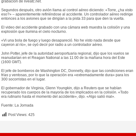
grabación de liveatc.net.
Segundos después, otro avión llama al control aéreo diciendo: «Torre, ¿ha visto
eso?» – aparentemente refiriéndose al accidente. Un controlador aéreo redirige
entonces a los aviones que se dirigían a la pista 33 para que den la vuelta.
El video del accidente grabado con una cámara web muestra la colisión y una
explosión que ilumina el cielo nocturno.
«Vi una bola de fuego y luego desapareció. No he visto nada desde que
cayeron al río», se oyó decir por radio a un controlador aéreo.
John Potter, jefe de la autoridad aeroportuaria regional, dijo que los vuelos se
reanudarían en el Reagan National a las 11:00 de la mañana hora del Este
(1600 GMT).
El jefe de bomberos de Washington DC, Donnelly, dijo que las condiciones eran
frías y ventosas, por lo que la operación era «extremadamente dura» para los
300 socorristas en el lugar.
El gobernador de Virginia, Glenn Youngkin, dijo a Reuters que se habían
recuperado los cuerpos de la mayoría de los implicados en la colisión. «Todo
era rutinario hasta el momento del accidente», dijo. «Algo salió mal».
Fuente: La Jornada
Post Views:
425