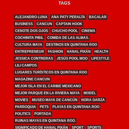
TAGS
ALEJANDRO LUNA
ANA PATY PERALTA
BACALAR
BUSINESS
CANCUN
CAPTAIN HOOK
CENOTE DOS OJOS
CHUCHO POOL
CINEMA
COCHINITA PIBIL
COMIDA DE LAS ALMAS.
CULTURA MAYA
DESTINOS EN QUINTANA ROO
ENTREPRENEUR
FASHION
HANAL PIXÁN
HEALTH
JESSICA CONTRERAS
JESÚS POOL MOO
LIFESTYLE
LILI CAMPOS
LUGARES TURÍSTICOS EN QUINTANA ROO
MAGAZINE CANCUN
MEJOR ISLA EN EL CARIBE MEXICANO
MEJOR PARQUE EN LA RIVIERA MAYA
MODEL
MOVIES
MUSEO MAYA DE CANCÚN
NORA GARZA
PARROQUIA
PETS
PLAYAS EN QUINTANA ROO
POLITICS
PORTADA
RUINAS MAYAS EN QUINTANA ROO.
SIGNIFICADO DE HANAL PIXÁN
SPORT
SPORTS