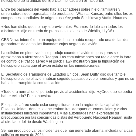
helicóptero de la unidad del Ejército implicada en el incidente.
Entre los pasajeros del vuelo había patinadores sobre hielo, familiares y
entrenadores que regresaban de pruebas en Wichita, Kansas, entre ellos los ex
campeones mundiales de origen ruso Yevgenia Shishkova y Vadim Naumov.
«Nos han dicho que no hay sobrevivientes. Estamos de luto con todos los
afectados», dijo en rueda de prensa la alcaldesa de Wichita, Lily Wu.
CBS News informó que un equipo de buceo había recuperado una de las dos
grabadoras de datos, las llamadas cajas negras, del avión.
La colisión en pleno vuelo se produjo cuando el avión de pasajeros se
aproximaba a aterrizar en Reagan. Las comunicaciones por radio entre la torre
de control del tráfico aéreo y el Black Hawk mostraron que la tripulación del
helicóptero sabía que el avión estaba en las inmediaciones.
El Secretario de Transporte de Estados Unidos, Sean Duffy, dijo que tanto el
helicóptero como el avión habían seguido pautas de vuelo normales y que no se
había interrumpido la comunicación.
«Todo era normal en el período previo al accidente», dijo. «¿Creo que se podía
haber evitado? Por supuesto».
El espacio aéreo suele estar congestionado en la región de la capital de
Estados Unidos, donde se encuentran tres aeropuertos comerciales y varias
instalaciones militares importantes, y las autoridades han expresado su
preocupación por las concurridas pistas del Aeropuerto Nacional Reagan, justo
al otro lado del río desde Washington.
Se han producido varios incidentes que han generado alarma, incluida una casi
colisión en mayo de 2024.