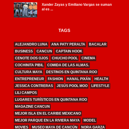
Xander Zayas y Emiliano Vargas se suman
al es ...
TAGS
ALEJANDRO LUNA
ANA PATY PERALTA
BACALAR
BUSINESS
CANCUN
CAPTAIN HOOK
CENOTE DOS OJOS
CHUCHO POOL
CINEMA
COCHINITA PIBIL
COMIDA DE LAS ALMAS.
CULTURA MAYA
DESTINOS EN QUINTANA ROO
ENTREPRENEUR
FASHION
HANAL PIXÁN
HEALTH
JESSICA CONTRERAS
JESÚS POOL MOO
LIFESTYLE
LILI CAMPOS
LUGARES TURÍSTICOS EN QUINTANA ROO
MAGAZINE CANCUN
MEJOR ISLA EN EL CARIBE MEXICANO
MEJOR PARQUE EN LA RIVIERA MAYA
MODEL
MOVIES
MUSEO MAYA DE CANCÚN
NORA GARZA