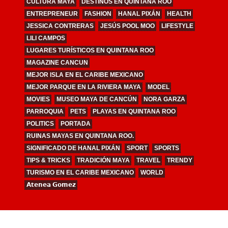
CULTURA MAYA
DESTINOS EN QUINTANA ROO
ENTREPRENEUR
FASHION
HANAL PIXÁN
HEALTH
JESSICA CONTRERAS
JESÚS POOL MOO
LIFESTYLE
LILI CAMPOS
LUGARES TURÍSTICOS EN QUINTANA ROO
MAGAZINE CANCUN
MEJOR ISLA EN EL CARIBE MEXICANO
MEJOR PARQUE EN LA RIVIERA MAYA
MODEL
MOVIES
MUSEO MAYA DE CANCÚN
NORA GARZA
PARROQUIA
PETS
PLAYAS EN QUINTANA ROO
POLITICS
PORTADA
RUINAS MAYAS EN QUINTANA ROO.
SIGNIFICADO DE HANAL PIXÁN
SPORT
SPORTS
TIPS & TRICKS
TRADICIÓN MAYA
TRAVEL
TRENDY
TURISMO EN EL CARIBE MEXICANO
WORLD
𝗔𝘁𝗲𝗻𝗲𝗮 𝗚𝗼𝗺𝗲𝘇