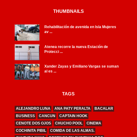
THUMBNAILS
Rehabilitación de avenida en Isla Mujeres
av ...
Atenea recorre la nueva Estación de
Protecci ...
Xander Zayas y Emiliano Vargas se suman
al es ...
TAGS
ALEJANDRO LUNA
ANA PATY PERALTA
BACALAR
BUSINESS
CANCUN
CAPTAIN HOOK
CENOTE DOS OJOS
CHUCHO POOL
CINEMA
COCHINITA PIBIL
COMIDA DE LAS ALMAS.