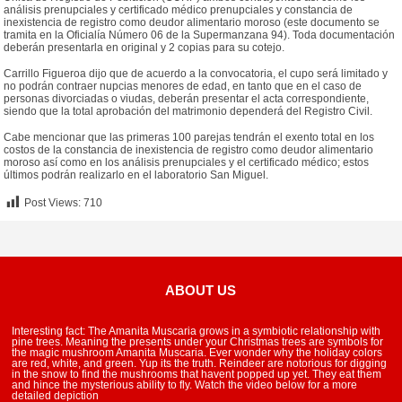
análisis prenupciales y certificado médico prenupciales y constancia de
inexistencia de registro como deudor alimentario moroso (este documento se
tramita en la Oficialía Número 06 de la Supermanzana 94). Toda documentación
deberán presentarla en original y 2 copias para su cotejo.
Carrillo Figueroa dijo que de acuerdo a la convocatoria, el cupo será limitado y
no podrán contraer nupcias menores de edad, en tanto que en el caso de
personas divorciadas o viudas, deberán presentar el acta correspondiente,
siendo que la total aprobación del matrimonio dependerá del Registro Civil.
Cabe mencionar que las primeras 100 parejas tendrán el exento total en los
costos de la constancia de inexistencia de registro como deudor alimentario
moroso así como en los análisis prenupciales y el certificado médico; estos
últimos podrán realizarlo en el laboratorio San Miguel.
Post Views:
710
ABOUT US
Interesting fact: The Amanita Muscaria grows in a symbiotic relationship with
pine trees. Meaning the presents under your Christmas trees are symbols for
the magic mushroom Amanita Muscaria. Ever wonder why the holiday colors
are red, white, and green. Yup its the truth. Reindeer are notorious for digging
in the snow to find the mushrooms that havent popped up yet. They eat them
and hince the mysterious ability to fly. Watch the video below for a more
detailed depiction