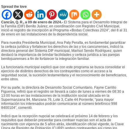
Spread the love
Cancún, Q. R., a 09 de enero de 2024.-
El Sistema para el Desarrollo Integral de
la Familia (DIF) Benito Juárez, en coordinación con Registro Civil Municipal,
inició el registro de inscripción al Programa «Bodas Colectivas 2024”, del 8 al 31
de enero en las instalaciones de la dependencia social.
Para nuestra Presidenta Municipal, Ana Paty Peralta, es fundamental garantizar
la certeza jurídica y fortalecer los derechos de las y los cancunenses, indicó la
directora general del Sistema DIF municipal, Marisol Sendo Rodríguez, quien
destacó la importancia de brindar facilidades y certeza jurídica a las parejas
benitojuarenses a fin de fortalecer la integración familiar.
La funcionaria municipal explicó que con este programa se busca consolidar el
ejercicio de distintos derechos de los contrayentes como el acceso a la
seguridad social, la sucesión testamentaria y el reconocimiento de beneficiarios,
entre otros.
Por su parte, la directora de Desarrollo Social Comunitario, Fayne Carrillo
Figueroa, refirió que el registro se llevará a cabo de lunes a viernes de 08:30 a
13:00 horas en las instalaciones de la institución social ubicada en la
Supermanzana 94, Manzana 76, Lote 3, Calle 44 Poniente; “para mayor
información los interesados podrán comunicarse al número telefónico 998
8400104”, comentó.
Indicó que la recepción nupcial se celebrará el próximo 14 de febrero y los
requisitos que deberán presentar para contraer nupcias son el acta de
nacimiento con vigencia de 5 años atrás, identificación oficial vigente, la Clave
Única de Registro de Población (CURP) ambos contrayentes así como los