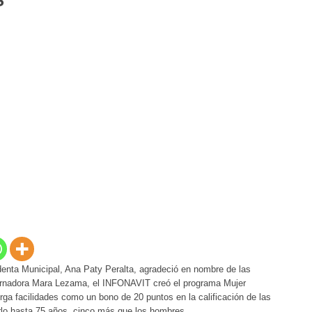
S
enta Municipal, Ana Paty Peralta, agradeció en nombre de las
ernadora Mara Lezama, el INFONAVIT creó el programa Mujer
rga facilidades como un bono de 20 puntos en la calificación de las
rlo hasta 75 años, cinco más que los hombres.