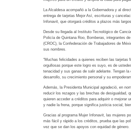
La Alcaldesa acompañó a la Gobernadora y al direc
entrega de tarjetas Mejor Así, escrituras y cancel
Infonavit, que otorgará créditos a plazos más largos
Desde su llegada al Instituto Tecnológico de Cancún
Policía de Quintana Roo, Bomberas, integrantes d
(CROC), la Confederación de Trabajadores de Méxi
sus nombres.
“Muchas felicidades a quienes reciben las tarjetas
orgullosas porque este logro es suyo, es de ustede
tenacidad y sus ganas de salir adelante. Tengan la
desarrollo, su crecimiento personal y su empoderam
Además, la Presidenta Municipal agradeció, en nom
reducir los rezagos y las brechas de desigualdad, 
quieren acceder a créditos para adquirir o mejorar 
y nadie la frena, porque significa justicia social, b
Gracias al programa Mujer Infonavit, las mujeres po
más fácil y rápido a los créditos, prueba que las po
vez que se dan los apoyos con equidad de género.