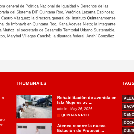
ora general de Política Nacional de Igualdad y Derechos de las
onoraria del Sistema DIF Quintana Roo, Verónica Lezama Espinosa;
io Castro Vázquez; la directora general del Instituto Quintanarroense
nal de Infonavit en Quintana Roo, Karla Aceves Nieto; la integrante
 Muñoz; el secretario de Desarrollo Territorial Urbano Sustentable,
oo, Marybel Villegas Canché; la diputada federal, Anahí González
THUMBNAILS
TAG
Rehabilitación de avenida en
n a
ALEJ
Isla Mujeres av ...
BAC
admin
-
May 26, 2026
CENO
QUINTANA ROO
are
COCHI
er
Atenea recorre la nueva
Estación de Protecci ...
CULT