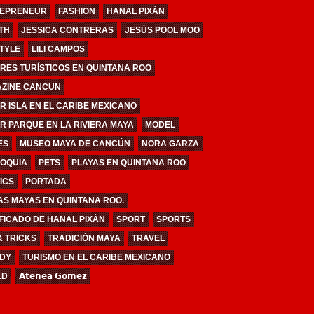
EPRENEUR
FASHION
HANAL PIXÁN
TH
JESSICA CONTRERAS
JESÚS POOL MOO
STYLE
LILI CAMPOS
RES TURÍSTICOS EN QUINTANA ROO
ZINE CANCUN
R ISLA EN EL CARIBE MEXICANO
R PARQUE EN LA RIVIERA MAYA
MODEL
ES
MUSEO MAYA DE CANCÚN
NORA GARZA
OQUIA
PETS
PLAYAS EN QUINTANA ROO
ICS
PORTADA
AS MAYAS EN QUINTANA ROO.
IFICADO DE HANAL PIXÁN
SPORT
SPORTS
& TRICKS
TRADICIÓN MAYA
TRAVEL
DY
TURISMO EN EL CARIBE MEXICANO
LD
𝗔𝘁𝗲𝗻𝗲𝗮 𝗚𝗼𝗺𝗲𝘇