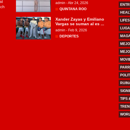
at
admin
-
Abr 24, 2026
ENTR
tch
QUINTANA ROO
HEAL
Xander Zayas y Emiliano
LIFE
Vargas se suman al es ...
LUGA
admin
-
Feb 9, 2026
MAGA
DEPORTES
MEJO
MEJO
MOVI
PARR
POLIT
RUIN
SIGN
TIPS 
TREN
WOR