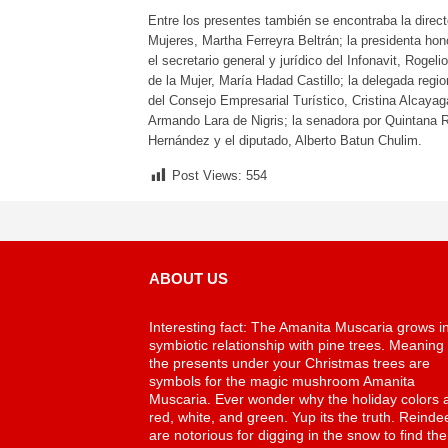
Entre los presentes también se encontraba la direct
Mujeres, Martha Ferreyra Beltrán; la presidenta h
el secretario general y jurídico del Infonavit, Rogel
de la Mujer, María Hadad Castillo; la delegada regio
del Consejo Empresarial Turístico, Cristina Alcayaga
Armando Lara de Nigris; la senadora por Quintana R
Hernández y el diputado, Alberto Batun Chulim.
Post Views:
554
ABOUT US
Interesting fact: The Amanita Muscaria grows i
symbiotic relationship with pine trees. Meaning
the presents under your Christmas trees are
symbols for the magic mushroom Amanita
Muscaria. Ever wonder why the holiday colors 
red, white, and green. Yup its the truth. Reinde
are notorious for digging in the snow to find the