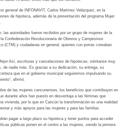
tor general de INFONAVIT, Carlos Martínez Velázquez, en la
aciones de hipoteca, además de la presentación del programa Mujer
.
, las autoridades fueron recibidos por un grupo de mujeres de la
e la Confederación Revolucionaria de Obreros y Campesinos
co (CTM) y ciudadanas en general, quienes con porras coreaban
 Mejor Así, escrituras y cancelaciones de hipotecas; siéntanse muy
s, de nadie más. Es gracias a su dedicación, su entrega, su
 certeza que en el gobierno municipal seguiremos impulsando su
iento”, afirmó.
bre de las mujeres cancunenses, los beneficios que contribuyen en
que durante años han puesto en desventaja a las féminas que
una vivienda, por lo que en Cancún la transformación es una realidad
ienestar y más apoyos para las mujeres y para las familias.
drán pagar a largo plazo su hipoteca y tener puntos para acceder
líticas públicas ponen en el centro a las mujeres, siendo la primera