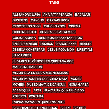
TAGS
ALEJANDRO LUNA
ANA PATY PERALTA
BACALAR
BUSINESS
CANCUN
CAPTAIN HOOK
CENOTE DOS OJOS
CHUCHO POOL
CINEMA
COCHINITA PIBIL
COMIDA DE LAS ALMAS.
CULTURA MAYA
DESTINOS EN QUINTANA ROO
ENTREPRENEUR
FASHION
HANAL PIXÁN
HEALTH
JESSICA CONTRERAS
JESÚS POOL MOO
LIFESTYLE
LILI CAMPOS
LUGARES TURÍSTICOS EN QUINTANA ROO
MAGAZINE CANCUN
MEJOR ISLA EN EL CARIBE MEXICANO
MEJOR PARQUE EN LA RIVIERA MAYA
MODEL
MOVIES
MUSEO MAYA DE CANCÚN
NORA GARZA
PARROQUIA
PETS
PLAYAS EN QUINTANA ROO
POLITICS
PORTADA
RUINAS MAYAS EN QUINTANA ROO.
SIGNIFICADO DE HANAL PIXÁN
SPORT
SPORTS