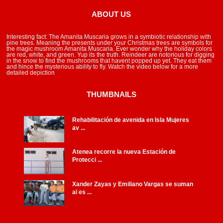
ABOUT US
Interesting fact: The Amanita Muscaria grows in a symbiotic relationship with
pine trees. Meaning the presents under your Christmas trees are symbols for
the magic mushroom Amanita Muscaria. Ever wonder why the holiday colors
are red, white, and green. Yup its the truth. Reindeer are notorious for digging
in the snow to find the mushrooms that havent popped up yet. They eat them
and hince the mysterious ability to fly. Watch the video below for a more
detailed depiction
THUMBNAILS
Rehabilitación de avenida en Isla Mujeres
av ...
Atenea recorre la nueva Estación de
Protecci ...
Xander Zayas y Emiliano Vargas se suman
al es ...