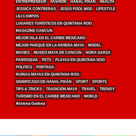
ENTREPRENEUR
FASHION
HANAL PIXÁN
HEALTH
JESSICA CONTRERAS
JESÚS POOL MOO
LIFESTYLE
LILI CAMPOS
LUGARES TURÍSTICOS EN QUINTANA ROO
MAGAZINE CANCUN
MEJOR ISLA EN EL CARIBE MEXICANO
MEJOR PARQUE EN LA RIVIERA MAYA
MODEL
MOVIES
MUSEO MAYA DE CANCÚN
NORA GARZA
PARROQUIA
PETS
PLAYAS EN QUINTANA ROO
POLITICS
PORTADA
RUINAS MAYAS EN QUINTANA ROO.
SIGNIFICADO DE HANAL PIXÁN
SPORT
SPORTS
TIPS & TRICKS
TRADICIÓN MAYA
TRAVEL
TRENDY
TURISMO EN EL CARIBE MEXICANO
WORLD
𝗔𝘁𝗲𝗻𝗲𝗮 𝗚𝗼𝗺𝗲𝘇