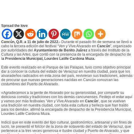
Spread the love
Cancún, Q.R. a 11 de julio de 2022.-
Durante el pasado fin de semana se llevó a
cabo la tercera edición del festival “Ven y Vive Alvarado en
Cancún
”, organizado
por autoridades del
Ayuntamiento de Benito Juárez
a través del Instituto de la
Cultura y las Artes, que contó con la presencia de la encargada de despacho de
l
a Presidencia Municipal, Lourdes Latife Cardona Muza.
Este evento realizado en el Parque de las Palapas, tuvo como objetivo principal
dar a conocer la cultura del estado de Veracruz en nuestra ciudad, para que los
alvaradeños radicados en esta zona del país, revivieran sus tradiciones, además
de procurar que nuevas generaciones nacidas en Cancún conozcan las
costumbres del Puerto de Alvarado.
«Agradecemos a la gente de Alvarado por su generosidad, por compartir su
deliciosa comida y tradiciones con los demás cancunenses. Festejo el estar aquí
y vamos por más festivales ‘Ven y Vive Alvarado en
Cancún
‘, que se vuelvan
una tradición en nuestra ciudad, con toda esta cultura y belleza que han traído
para los demás», afirmó la encargada de despacho de la Presidencia Municipal,
Lourdes Latife Cardona Muza.
Indicó que en este evento del tipo cultural, gastronómico, artesanal y sin fines de
lucro, se presentó el folclor de la zona de sotavento del estado de Veracruz, que
pertenece a la tres veces generosa e ilustre ciudad y Puerto de Alvarado, y que