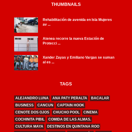
THUMBNAILS
Rehabilitación de avenida en Isla Mujeres
av ...
Atenea recorre la nueva Estación de
Protecci ...
Xander Zayas y Emiliano Vargas se suman
al es ...
TAGS
ALEJANDRO LUNA
ANA PATY PERALTA
BACALAR
BUSINESS
CANCUN
CAPTAIN HOOK
CENOTE DOS OJOS
CHUCHO POOL
CINEMA
COCHINITA PIBIL
COMIDA DE LAS ALMAS.
CULTURA MAYA
DESTINOS EN QUINTANA ROO