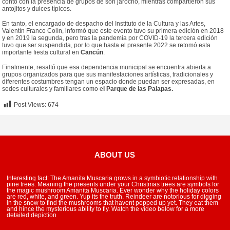
contó con la presencia de grupos de son jarocho, mientras compartieron sus
antojitos y dulces típicos.
En tanto, el encargado de despacho del Instituto de la Cultura y las Artes,
Valentín Franco Colín, informó que este evento tuvo su primera edición en 2018
y en 2019 la segunda, pero tras la pandemia por COVID-19 la tercera edición
tuvo que ser suspendida, por lo que hasta el presente 2022 se retomó esta
importante fiesta cultural en
Cancún
.
Finalmente, resaltó que esa dependencia municipal se encuentra abierta a
grupos organizados para que sus manifestaciones artísticas, tradicionales y
diferentes costumbres tengan un espacio donde puedan ser expresadas, en
sedes culturales y familiares como e
l Parque de las Palapas.
Post Views:
674
ABOUT US
Interesting fact: The Amanita Muscaria grows in a symbiotic relationship with
pine trees. Meaning the presents under your Christmas trees are symbols for
the magic mushroom Amanita Muscaria. Ever wonder why the holiday colors
are red, white, and green. Yup its the truth. Reindeer are notorious for digging
in the snow to find the mushrooms that havent popped up yet. They eat them
and hince the mysterious ability to fly. Watch the video below for a more
detailed depiction