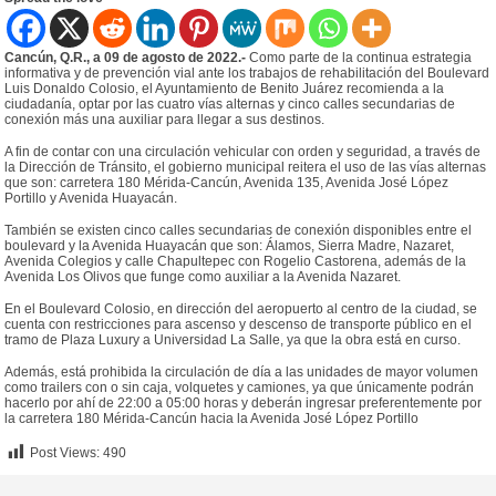
Cancún, Q.R., a 09 de agosto de 2022.-
Como parte de la continua estrategia
informativa y de prevención vial ante los trabajos de rehabilitación del Boulevard
Luis Donaldo Colosio, el Ayuntamiento de Benito Juárez recomienda a la
ciudadanía, optar por las cuatro vías alternas y cinco calles secundarias de
conexión más una auxiliar para llegar a sus destinos.
A fin de contar con una circulación vehicular con orden y seguridad, a través de
la Dirección de Tránsito, el gobierno municipal reitera el uso de las vías alternas
que son: carretera 180 Mérida-Cancún, Avenida 135, Avenida José López
Portillo y Avenida Huayacán.
También se existen cinco calles secundarias de conexión disponibles entre el
boulevard y la Avenida Huayacán que son: Álamos, Sierra Madre, Nazaret,
Avenida Colegios y calle Chapultepec con Rogelio Castorena, además de la
Avenida Los Olivos que funge como auxiliar a la Avenida Nazaret.
En el Boulevard Colosio, en dirección del aeropuerto al centro de la ciudad, se
cuenta con restricciones para ascenso y descenso de transporte público en el
tramo de Plaza Luxury a Universidad La Salle, ya que la obra está en curso.
Además, está prohibida la circulación de día a las unidades de mayor volumen
como trailers con o sin caja, volquetes y camiones, ya que únicamente podrán
hacerlo por ahí de 22:00 a 05:00 horas y deberán ingresar preferentemente por
la carretera 180 Mérida-Cancún hacia la Avenida José López Portillo
Post Views:
490