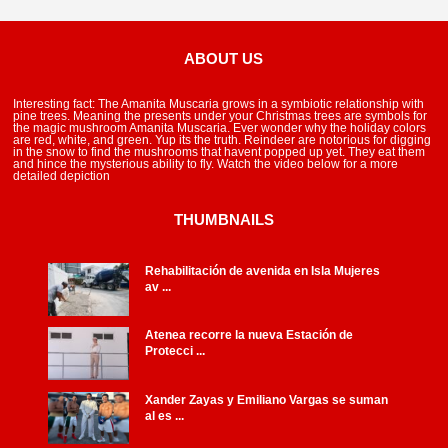
ABOUT US
Interesting fact: The Amanita Muscaria grows in a symbiotic relationship with
pine trees. Meaning the presents under your Christmas trees are symbols for
the magic mushroom Amanita Muscaria. Ever wonder why the holiday colors
are red, white, and green. Yup its the truth. Reindeer are notorious for digging
in the snow to find the mushrooms that havent popped up yet. They eat them
and hince the mysterious ability to fly. Watch the video below for a more
detailed depiction
THUMBNAILS
Rehabilitación de avenida en Isla Mujeres
av ...
Atenea recorre la nueva Estación de
Protecci ...
Xander Zayas y Emiliano Vargas se suman
al es ...