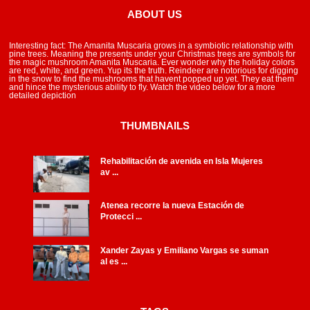
ABOUT US
Interesting fact: The Amanita Muscaria grows in a symbiotic relationship with
pine trees. Meaning the presents under your Christmas trees are symbols for
the magic mushroom Amanita Muscaria. Ever wonder why the holiday colors
are red, white, and green. Yup its the truth. Reindeer are notorious for digging
in the snow to find the mushrooms that havent popped up yet. They eat them
and hince the mysterious ability to fly. Watch the video below for a more
detailed depiction
THUMBNAILS
Rehabilitación de avenida en Isla Mujeres
av ...
Atenea recorre la nueva Estación de
Protecci ...
Xander Zayas y Emiliano Vargas se suman
al es ...