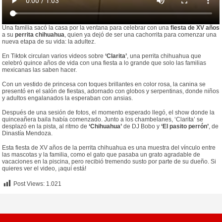
Una familia sacó la casa por la ventana para celebrar con una
fiesta de XV años
a su
perrita chihuahua
, quien ya dejó de ser una cachorrita para comenzar una
nueva etapa de su vida: la adultez.
En Tiktok circulan varios videos sobre
‘Clarita’
, una perrita chihuahua que
celebró quince años de vida con una fiesta a lo grande que solo las familias
mexicanas las saben hacer.
Con un vestido de princesa con toques brillantes en color rosa, la canina se
presentó en el salón de fiestas, adornado con globos y serpentinas, donde niños
y adultos engalanados la esperaban con ansias.
Después de una sesión de fotos, el momento esperado llegó, el show donde la
quinceañera baila había comenzado. Junto a los chambelanes, ‘Clarita’ se
desplazó en la pista, al ritmo de
‘Chihuahua’
de DJ Bobo y
‘El pasito perrón’
, de
Dinastía Mendoza.
Esta fiesta de XV años de la perrita chihuahua es una muestra del vínculo entre
las mascotas y la familia, como el gato que pasaba un grato agradable de
vacaciones en la piscina, pero recibió tremendo susto por parte de su dueño. Si
quieres ver el video, ¡aquí está!
Post Views:
1.021