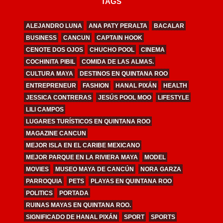
TAGS
ALEJANDRO LUNA
ANA PATY PERALTA
BACALAR
BUSINESS
CANCUN
CAPTAIN HOOK
CENOTE DOS OJOS
CHUCHO POOL
CINEMA
COCHINITA PIBIL
COMIDA DE LAS ALMAS.
CULTURA MAYA
DESTINOS EN QUINTANA ROO
ENTREPRENEUR
FASHION
HANAL PIXÁN
HEALTH
JESSICA CONTRERAS
JESÚS POOL MOO
LIFESTYLE
LILI CAMPOS
LUGARES TURÍSTICOS EN QUINTANA ROO
MAGAZINE CANCUN
MEJOR ISLA EN EL CARIBE MEXICANO
MEJOR PARQUE EN LA RIVIERA MAYA
MODEL
MOVIES
MUSEO MAYA DE CANCÚN
NORA GARZA
PARROQUIA
PETS
PLAYAS EN QUINTANA ROO
POLITICS
PORTADA
RUINAS MAYAS EN QUINTANA ROO.
SIGNIFICADO DE HANAL PIXÁN
SPORT
SPORTS