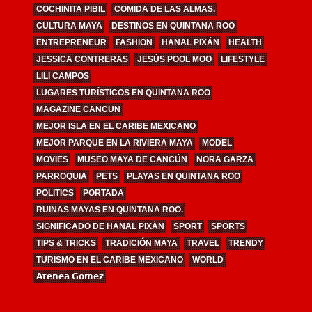
COCHINITA PIBIL
COMIDA DE LAS ALMAS.
CULTURA MAYA
DESTINOS EN QUINTANA ROO
ENTREPRENEUR
FASHION
HANAL PIXÁN
HEALTH
JESSICA CONTRERAS
JESÚS POOL MOO
LIFESTYLE
LILI CAMPOS
LUGARES TURÍSTICOS EN QUINTANA ROO
MAGAZINE CANCUN
MEJOR ISLA EN EL CARIBE MEXICANO
MEJOR PARQUE EN LA RIVIERA MAYA
MODEL
MOVIES
MUSEO MAYA DE CANCÚN
NORA GARZA
PARROQUIA
PETS
PLAYAS EN QUINTANA ROO
POLITICS
PORTADA
RUINAS MAYAS EN QUINTANA ROO.
SIGNIFICADO DE HANAL PIXÁN
SPORT
SPORTS
TIPS & TRICKS
TRADICIÓN MAYA
TRAVEL
TRENDY
TURISMO EN EL CARIBE MEXICANO
WORLD
𝗔𝘁𝗲𝗻𝗲𝗮 𝗚𝗼𝗺𝗲𝘇