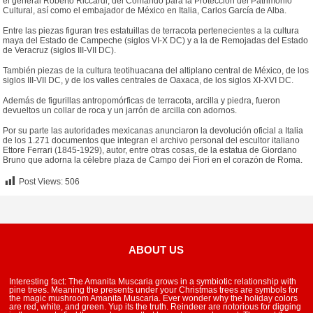
el general Roberto Riccardi, del Comando para la Protección del Patrimonio
Cultural, así como el embajador de México en Italia, Carlos García de Alba.
Entre las piezas figuran tres estatuillas de terracota pertenecientes a la cultura
maya del Estado de Campeche (siglos VI-X DC) y a la de Remojadas del Estado
de Veracruz (siglos III-VII DC).
También piezas de la cultura teotihuacana del altiplano central de México, de los
siglos III-VII DC, y de los valles centrales de Oaxaca, de los siglos XI-XVI DC.
Además de figurillas antropomórficas de terracota, arcilla y piedra, fueron
devueltos un collar de roca y un jarrón de arcilla con adornos.
Por su parte las autoridades mexicanas anunciaron la devolución oficial a Italia
de los 1.271 documentos que integran el archivo personal del escultor italiano
Ettore Ferrari (1845-1929), autor, entre otras cosas, de la estatua de Giordano
Bruno que adorna la célebre plaza de Campo dei Fiori en el corazón de Roma.
Post Views:
506
ABOUT US
Interesting fact: The Amanita Muscaria grows in a symbiotic relationship with
pine trees. Meaning the presents under your Christmas trees are symbols for
the magic mushroom Amanita Muscaria. Ever wonder why the holiday colors
are red, white, and green. Yup its the truth. Reindeer are notorious for digging