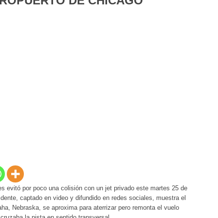
EROPUERTO DE CHICAGO
s evitó por poco una colisión con un jet privado este martes 25 de
idente, captado en video y difundido en redes sociales, muestra el
a, Nebraska, se aproxima para aterrizar pero remonta el vuelo
cruzaba la pista en sentido transversal.