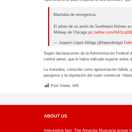
Maniobra de emergencia.
El piloto de un avión de Southwest Airlines ev
Midway de Chicago.
pic.twitter.com/f4AScq0
— Joaquín López-Dóriga (@lopezdoriga)
Febr
Según declaraciones de la Administración Federal de
control aéreo, que le había indicado esperar antes d
La maniobra, conocida como aproximación fallida, pe
pasajeros y la tripulación del vuelo comercial. Has
Post Views:
645
ABOUT US
Interesting fact: The Amanita Muscaria grows i