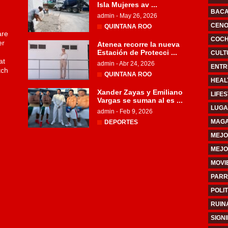
Isla Mujeres av ...
BAC
admin
-
May 26, 2026
CENO
QUINTANA ROO
are
COCHI
er
Atenea recorre la nueva
Estación de Protecci ...
CULT
at
admin
-
Abr 24, 2026
ENTR
tch
QUINTANA ROO
HEAL
Xander Zayas y Emiliano
LIFE
Vargas se suman al es ...
LUGA
admin
-
Feb 9, 2026
MAGA
DEPORTES
MEJO
MEJO
MOVI
PARR
POLIT
RUIN
SIGN