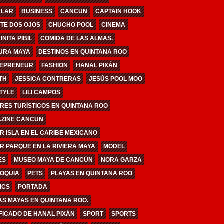
ALAR
BUSINESS
CANCUN
CAPTAIN HOOK
TE DOS OJOS
CHUCHO POOL
CINEMA
NITA PIBIL
COMIDA DE LAS ALMAS.
URA MAYA
DESTINOS EN QUINTANA ROO
EPRENEUR
FASHION
HANAL PIXÁN
TH
JESSICA CONTRERAS
JESÚS POOL MOO
STYLE
LILI CAMPOS
RES TURÍSTICOS EN QUINTANA ROO
ZINE CANCUN
R ISLA EN EL CARIBE MEXICANO
R PARQUE EN LA RIVIERA MAYA
MODEL
ES
MUSEO MAYA DE CANCÚN
NORA GARZA
OQUIA
PETS
PLAYAS EN QUINTANA ROO
ICS
PORTADA
AS MAYAS EN QUINTANA ROO.
IFICADO DE HANAL PIXÁN
SPORT
SPORTS